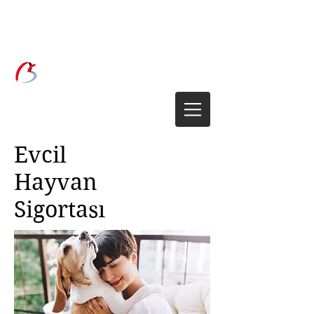
Birsen Grup
Sigorta Brokerliği
Evcil
Hayvan
Sigortası