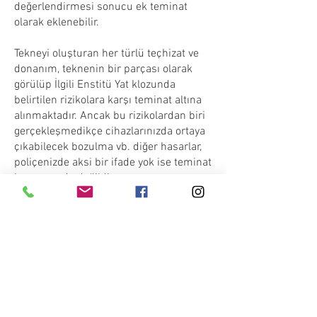
değerlendirmesi sonucu ek teminat
olarak eklenebilir.
Tekneyi oluşturan her türlü teçhizat ve
donanım, teknenin bir parçası olarak
görülüp İlgili Enstitü Yat klozunda
belirtilen rizikolara karşı teminat altına
alınmaktadır. Ancak bu rizikolardan biri
gerçekleşmedikçe cihazlarınızda ortaya
çıkabilecek bozulma vb. diğer hasarlar,
poliçenizde aksi bir ifade yok ise teminat
kapsamında değildir.
Enstitü Yat klozunda istisna olarak
belirtilen riskler:
Dıştan takma motorun düşmesi veya
güverteden denize yuvarlanması,
Süratbotu klozu ile ayrıca sigorta
edilmedikçe, ana teknede/kıyıda
yatmakta olan hızı 17 mili aşan servis