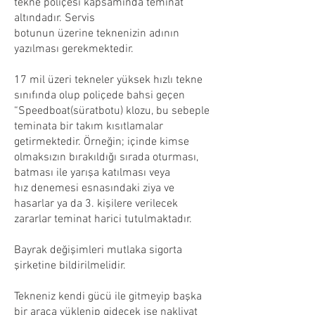
tekne poliçesi kapsamında teminat
altındadır. Servis
botunun üzerine teknenizin adının
yazılması gerekmektedir.
17 mil üzeri tekneler yüksek hızlı tekne
sınıfında olup poliçede bahsi geçen
“Speedboat(süratbotu) klozu, bu sebeple
teminata bir takım kısıtlamalar
getirmektedir. Örneğin; içinde kimse
olmaksızın bırakıldığı sırada oturması,
batması ile yarışa katılması veya
hız denemesi esnasındaki ziya ve
hasarlar ya da 3. kişilere verilecek
zararlar teminat harici tutulmaktadır.
Bayrak değişimleri mutlaka sigorta
şirketine bildirilmelidir.
Tekneniz kendi gücü ile gitmeyip başka
bir araca yüklenip gidecek ise nakliyat